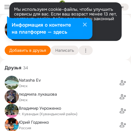
Войти
Мы используем cookie-файлы, чтобы улучшить
сервисы для вас. Если ваш возраст менее 13 лет,
настроить cookie-файлы должен ваш законный
Олег Филиппов
представитель.
Больше информации
Информация о контенте
Разрешить все
Настроить
на платформе — здесь
Омск
27 августа (71 год)
4 школа
Подробнее
Добавить в друзья
Написать
Друзья
34
Natasha Ev
Омск
людмила лукашова
Омск
Владимир Укроженко
г. Кувандык (Кувандыкский район)
Юрий Годзенко
Россия