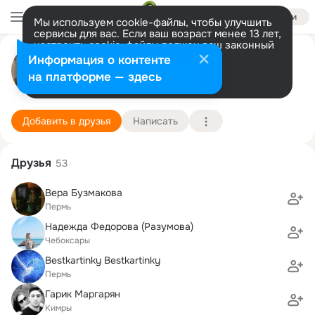
Войти
Мы используем cookie-файлы, чтобы улучшить
сервисы для вас. Если ваш возраст менее 13 лет,
настроить cookie-файлы должен ваш законный
Дмитрий Павлов
представитель.
Больше информации
Информация о контенте
Разрешить все
Настроить
на платформе — здесь
Санкт-Петербург
12 июня (52 года)
263 школа
Подробнее
Добавить в друзья
Написать
Друзья
53
Вера Бузмакова
Пермь
Надежда Федорова (Разумова)
Чебоксары
Bestkartinky Bestkartinky
Пермь
Гарик Маргарян
Кимры