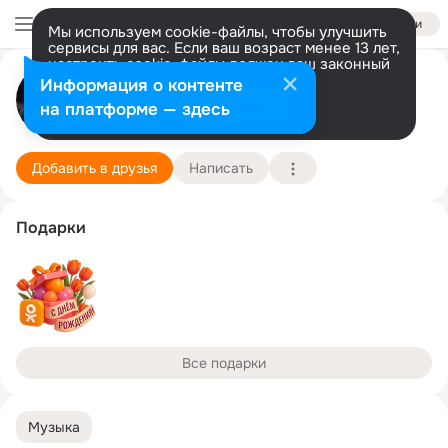
Войти
Мы используем cookie-файлы, чтобы улучшить
сервисы для вас. Если ваш возраст менее 13 лет,
настроить cookie-файлы должен ваш законный
представитель.
Больше информации
Виктория Люфт
Информация о контенте
Разрешить все
Настроить
на платформе — здесь
Германия
20 августа
Подробнее
Добавить в друзья
Написать
Подарки
Все подарки
Музыка