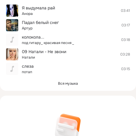
Я выдумала рай
03:41
Анора
Падал белый снег
03:17
Артур
колокола...
03:18
под гитару_ красивая песня _
09 Натали - Не звони
03:28
Натали
слеза
03:15
потап
Вся музыка