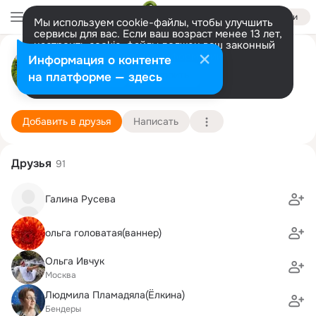
Войти
Мы используем cookie-файлы, чтобы улучшить
сервисы для вас. Если ваш возраст менее 13 лет,
настроить cookie-файлы должен ваш законный
Сергей Ваннер
представитель.
Больше информации
Информация о контенте
Разрешить все
Настроить
на платформе — здесь
Bonn
6 мая (51 год)
11 школа
Подробнее
Добавить в друзья
Написать
Друзья
91
Галина Русева
ольга головатая(ваннер)
Ольга Ивчук
Москва
Людмила Пламадяла(Ёлкина)
Бендеры