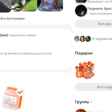
Франкфурт-на-
г. Краснотурьин
Все фотографии
Все дру
(Ким)
поделилась темой
13 подписчи
Подарки
ли не является публично доступной
Все под
Группы
1