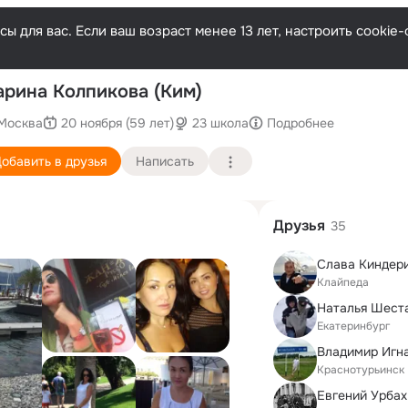
ы для вас. Если ваш возраст менее 13 лет, настроить cooki
По
рина Колпикова (Ким)
Москва
20 ноября (59 лет)
23 школа
Подробнее
обавить в друзья
Написать
Друзья
35
Слава Киндер
Клайпеда
Екатеринбург
Владимир Игн
Краснотурьинск
Евгений Урбах