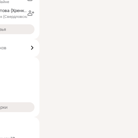
Майне
Людмила Аристова (Хренкова)
ск (Свердловская область)
зья
ков
арки