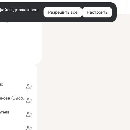
Войти
e-файлы должен ваш
Разрешить все
Настроить
Правая
следний визит: 10 июн
колонка
ис
Наталья Шестакова (Сысоева)
атьев