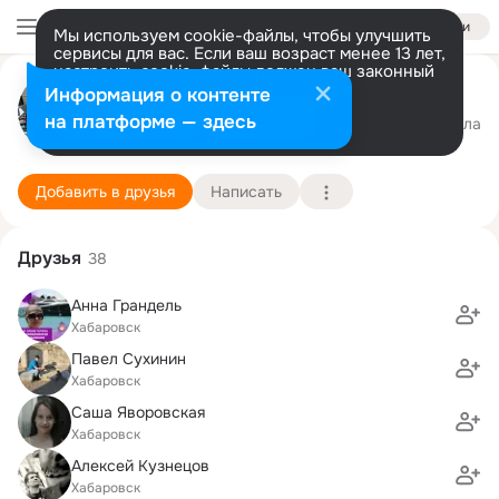
Войти
Мы используем cookie-файлы, чтобы улучшить
сервисы для вас. Если ваш возраст менее 13 лет,
настроить cookie-файлы должен ваш законный
Ольга Бердова
представитель.
Больше информации
Информация о контенте
Разрешить все
Настроить
на платформе — здесь
г. Хабаровск
5 октября (54 года)
6 школа
Подробнее
Добавить в друзья
Написать
Друзья
38
Анна Грандель
Хабаровск
Павел Сухинин
Хабаровск
Саша Яворовская
Хабаровск
Алексей Кузнецов
Хабаровск