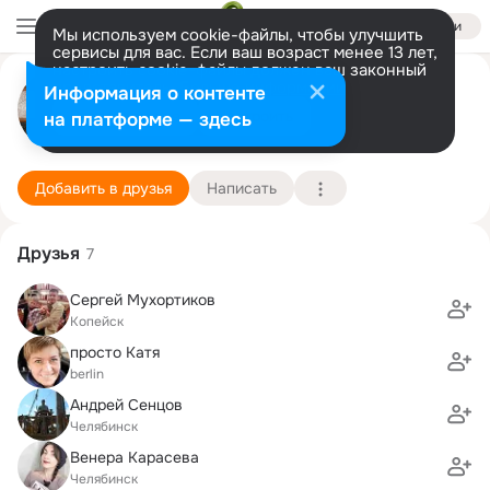
Войти
Мы используем cookie-файлы, чтобы улучшить
сервисы для вас. Если ваш возраст менее 13 лет,
настроить cookie-файлы должен ваш законный
Екатерина Бливернец
представитель.
Больше информации
Информация о контенте
Разрешить все
Настроить
на платформе — здесь
Ленкорань
24 сентября (23 года)
84 школа
Подробнее
Добавить в друзья
Написать
Друзья
7
Сергей Мухортиков
Копейск
просто Катя
berlin
Андрей Сенцов
Челябинск
Венера Карасева
Челябинск