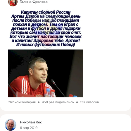
Галина Фролова
262 комментария
458 раз поделились
13K классов
Фид
Николай Коc
6 апр 2019