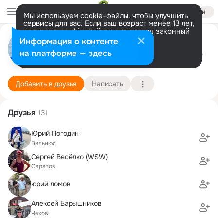
Войти
Мы используем cookie-файлы, чтобы улучшить
сервисы для вас. Если ваш возраст менее 13 лет,
настроить cookie-файлы должен ваш законный
Николай Коc
представитель.
Больше информации
Информация о контенте
Разрешить все
Настроить
на платформе — здесь
Балашиха (Балашихинский район)
13 октября (60 лет)
46 школа
Подробнее
Добавить в друзья
Написать
Друзья
131
Юрий Погодин
Вильнюс
Cepгeй Becёлкo (WSW)
Саратов
юрий ломов
Алексей Барышников
Чехов