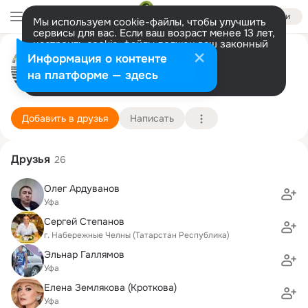
Войти
Мы используем cookie-файлы, чтобы улучшить
сервисы для вас. Если ваш возраст менее 13 лет,
настроить cookie-файлы должен ваш законный
Станислав Казанцев
представитель.
Больше информации
Информация о контенте
Разрешить все
Настроить
на платформе — здесь
Москва
29 июля (45 лет)
114 школа
Подробнее
Добавить в друзья
Написать
Друзья
26
Олег Ардуванов
Уфа
Сергей Степанов
г. Набережные Челны (Татарстан Республика)
Эльнар Галлямов
Уфа
Елена Землякова (Кроткова)
Уфа