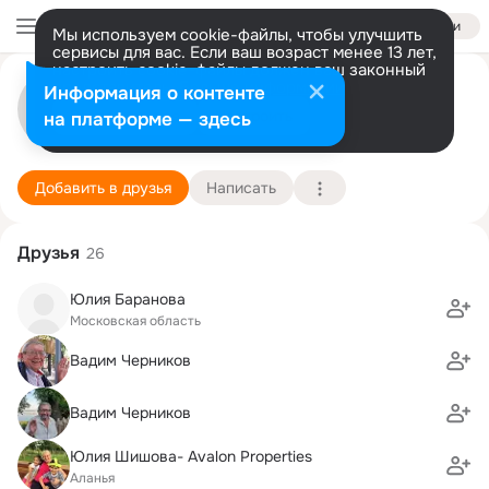
Войти
Мы используем cookie-файлы, чтобы улучшить
сервисы для вас. Если ваш возраст менее 13 лет,
настроить cookie-файлы должен ваш законный
Cepгeй Чepникoв
представитель.
Больше информации
Информация о контенте
Разрешить все
Настроить
на платформе — здесь
Мocквa
23 мая (50 лет)
40 лицей
Подробнее
Добавить в друзья
Написать
Друзья
26
Юлия Баранова
Московская область
Вадим Черников
Вадим Черников
Юлия Шишова- Avalon Properties
Аланья