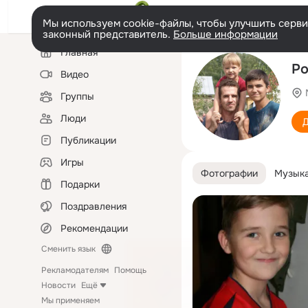
Мы используем cookie-файлы, чтобы улучшить сервис
законный представитель.
Больше информации
Левая
Главная
колонка
Ро
Видео
Группы
Люди
Д
Публикации
Игры
Фотографии
Музык
Подарки
Поздравления
Рекомендации
Сменить язык
Рекламодателям
Помощь
Новости
Ещё
Мы применяем