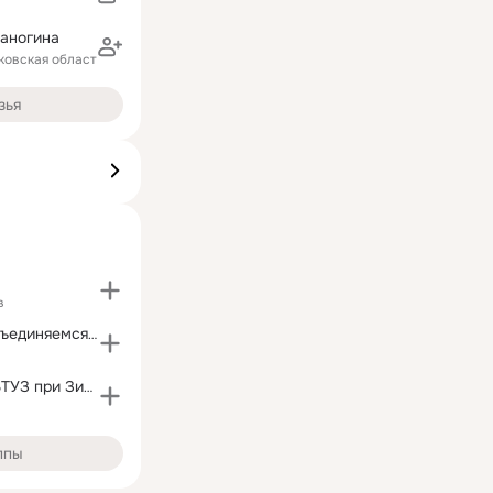
заногина
ковская область)
зья
в
Жебелевы - объединяемся!!!
МАСИ,Завод-ВТУЗ при ЗиЛе
ппы