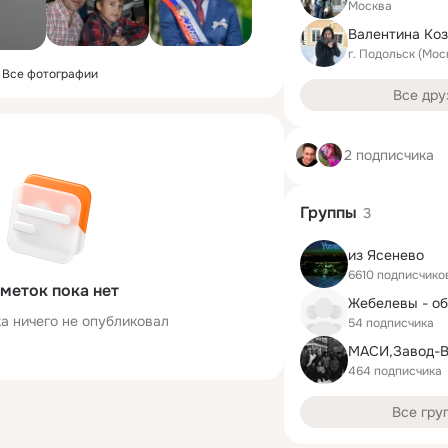
Москва
Валентина Ко
г. Подольск (Мос
Все фотографии
Все дру
2 подписчика
Группы
3
из Ясенево
6610 подписчико
меток пока нет
а ничего не опубликовал
54 подписчика
464 подписчика
Все гру