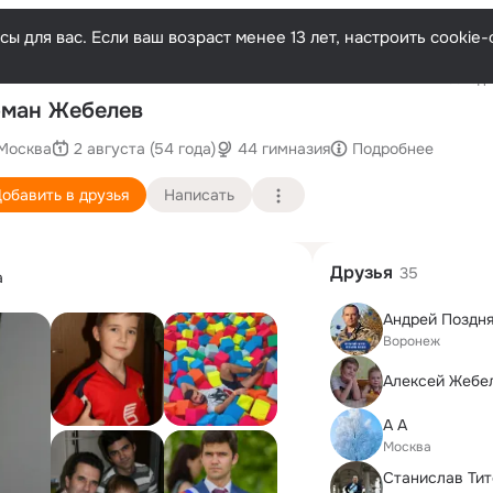
ы для вас. Если ваш возраст менее 13 лет, настроить cooki
Последн
ман Жебелев
Москва
2 августа (54 года)
44 гимназия
Подробнее
обавить в друзья
Написать
Друзья
35
а
Андрей Поздн
Воронеж
Алексей Жебе
А А
Москва
Станислав Тит