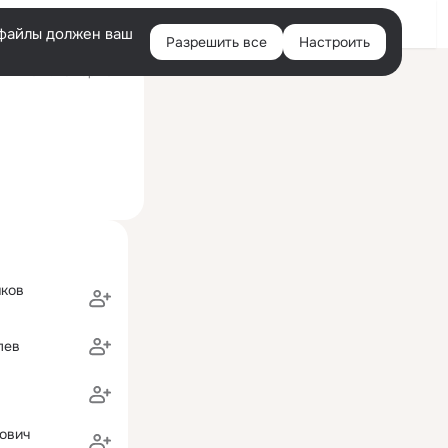
Войти
e-файлы должен ваш
Разрешить все
Настроить
Правая
ий визит: 26 мар 2024
колонка
яков
лев
ович