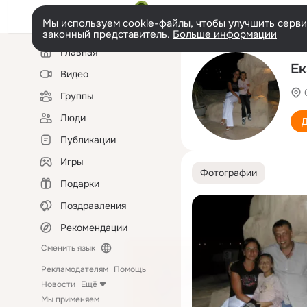
Мы используем cookie-файлы, чтобы улучшить сервис
законный представитель.
Больше информации
Левая
Главная
колонка
Ек
Видео
Группы
Люди
Д
Публикации
Игры
Фотографии
Подарки
Поздравления
Рекомендации
Сменить язык
Рекламодателям
Помощь
Новости
Ещё
Мы применяем