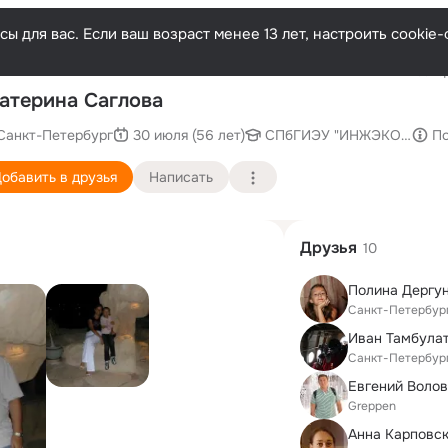
ы для вас. Если ваш возраст менее 13 лет, настроить cooki
Послед
атерина Саглова
Санкт-Петербург
30 июля (56 лет)
СПбГИЭУ "ИНЖЭКОН", Санк
П
обавить в друзья
Написать
Друзья
10
Полина Дергу
Санкт-Петербур
Иван Тамбула
Санкт-Петербур
Евгений Воло
Greppen
Анна Карповс