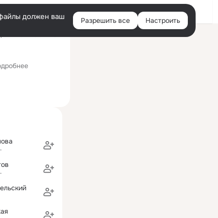
Войти
e-файлы должен ваш
Разрешить все
Настроить
Правая
ний визит: 13 авг 2012
колонка
т-Петербургский государственный инженерно-экономический ун
одробнее
нова
г
тов
г
вельский
кая