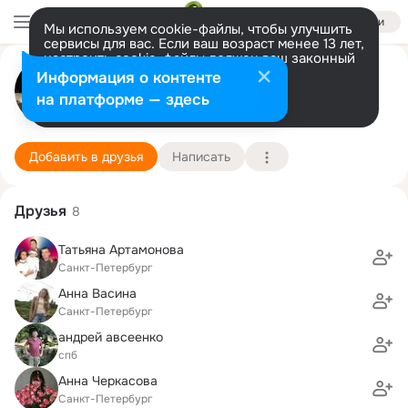
Войти
Мы используем cookie-файлы, чтобы улучшить
сервисы для вас. Если ваш возраст менее 13 лет,
настроить cookie-файлы должен ваш законный
Аркадий Тутиков
представитель.
Больше информации
Информация о контенте
Разрешить все
Настроить
на платформе — здесь
Санкт-Петербург
24 августа (52 года)
22 ПТУ
Подробнее
Добавить в друзья
Написать
Друзья
8
Татьяна Артамонова
Санкт-Петербург
Анна Васина
Санкт-Петербург
андрей авсеенко
спб
Анна Черкасова
Санкт-Петербург