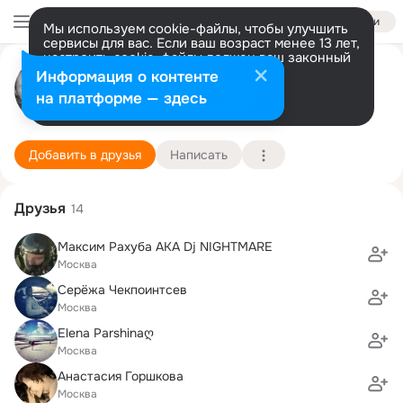
Войти
Мы используем cookie-файлы, чтобы улучшить
сервисы для вас. Если ваш возраст менее 13 лет,
настроить cookie-файлы должен ваш законный
Евгения Грабилина
представитель.
Больше информации
Информация о контенте
Разрешить все
Настроить
на платформе — здесь
Москва
29 сентября (34 года)
1548 лицей
Подробнее
Добавить в друзья
Написать
Друзья
14
Максим Рахуба АКА Dj NIGHTMARE
Москва
Серёжа Чекпоинтсев
Москва
Elena Parshinaღ
Москва
Анастасия Горшкова
Москва