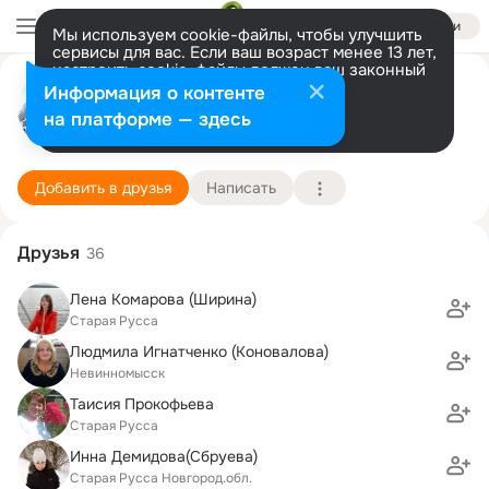
Войти
Мы используем cookie-файлы, чтобы улучшить
сервисы для вас. Если ваш возраст менее 13 лет,
настроить cookie-файлы должен ваш законный
Владимир Гуськов
представитель.
Больше информации
Информация о контенте
Разрешить все
Настроить
на платформе — здесь
Старая Русса
24 мая (67 лет)
3 школа
Подробнее
Добавить в друзья
Написать
Друзья
36
Лена Комарова (Ширина)
Старая Русса
Людмила Игнатченко (Коновалова)
Невинномысск
Таисия Прокофьева
Старая Русса
Инна Демидова(Сбруева)
Старая Русса Новгород.обл.