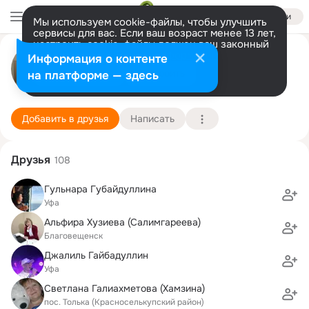
Войти
Мы используем cookie-файлы, чтобы улучшить
сервисы для вас. Если ваш возраст менее 13 лет,
настроить cookie-файлы должен ваш законный
Радиф Насибутдинов
представитель.
Больше информации
Информация о контенте
Разрешить все
Настроить
на платформе — здесь
Благовещенск
18 декабря (58 лет)
Ново-Муллакаевская школа
Подробнее
Добавить в друзья
Написать
Друзья
108
Гульнара Губайдуллина
Уфа
Альфира Хузиева (Салимгареева)
Благовещенск
Джалиль Гайбадуллин
Уфа
Светлана Галиахметова (Хамзина)
пос. Толька (Красноселькупский район)