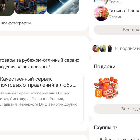
Тюмень
Берлин
Все фотографии
Все дру
14 подписчи
 товары за рубежом-отличный сервис 
Подарки
ждения ваших посылок!
 Качественный сервис
почтовых отправлений в любых
ственный сервис отслеживания Ваших
итая, Сингапура, Гонконга, Росиии,
, Тайваня, Немецкого DHL и многих других
Все под
Группы
17