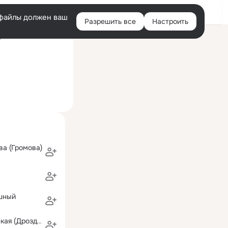
Войти
e-файлы должен ваш
Разрешить все
Настроить
Правая
ий визит: 19 мая 2018
колонка
а (Громова)
шный
Ольга Липчинская (Дроздова)