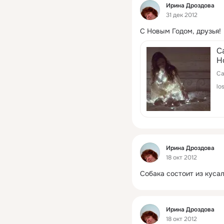
Фид
Ирина Дроздова
31 дек 2012
С Новым Годом, друзья!
С
Н
Са
lo
Фид
Ирина Дроздова
18 окт 2012
Собака состоит из кусал
Фид
Ирина Дроздова
18 окт 2012