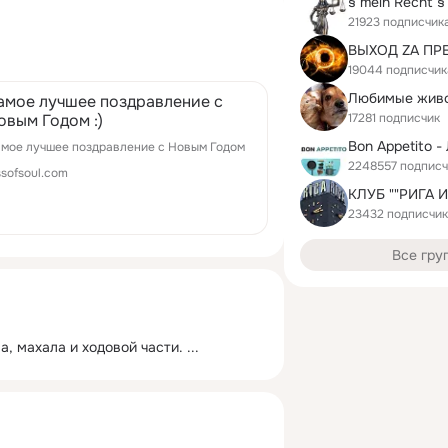
21923 подписчик
ВЫХОД ZА ПР
19044 подписчик
Любимые жив
амое лучшее поздравление с
17281 подписчик
овым Годом :)
мое лучшее поздравление с Новым Годом
2248557 подпис
ssofsoul.com
КЛУБ ""РИГА 
23432 подписчи
Все гру
а, махала и ходовой части.
 ...