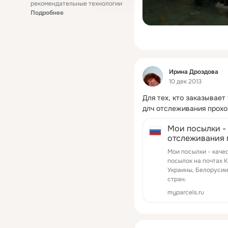
рекомендательные технологии
Подробнее
Фид
Ирина Дроздова
10 дек 2013
Для тех, кто заказывает
длч отслеживания прохо
Мои посылки -
отслеживания 
направлениях
Мои посылки - каче
посылок на почтах К
Украины, Белорусии
стран.
myparcels.ru