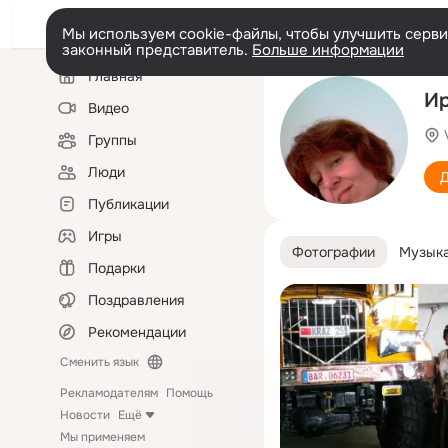
Мы используем cookie-файлы, чтобы улучшить сервис
законный представитель.
Больше информации
Левая
Главная
колонка
Ир
Видео
Группы
Люди
Д
Публикации
Игры
Фотографии
Музык
Подарки
Поздравления
Рекомендации
Сменить язык
Рекламодателям
Помощь
Новости
Ещё
Мы применяем