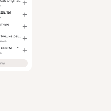
§ mein Recht § das Original §
а
ЕДЕЛЫ
а
отные
Bon Appetito - Лучшие рецепты
чиков
И РИЖАНЕ ""
ка
ппы