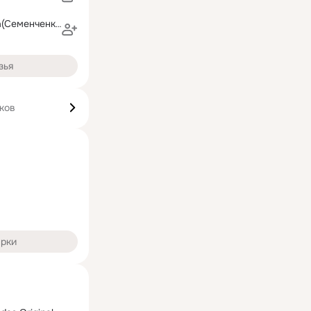
Татьяна Шавва(Семенченко)
зья
ков
арки