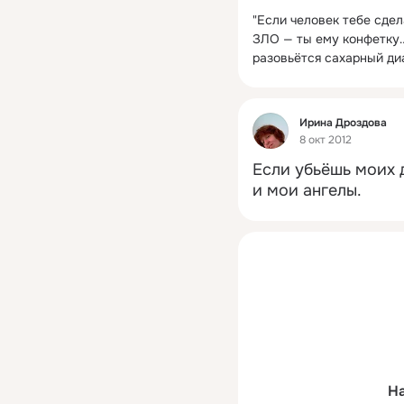
"Если человек тебе сдел
ЗЛО — ты ему конфетку… 
разовьётся сахарный ди
Фид
Ирина Дроздова
8 окт 2012
Если убьёшь моих 
и мои ангелы.
На