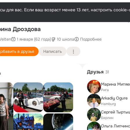
ы для вас. Если ваш возраст менее 13 лет, настроить cooki
Последн
ина Дроздова
Velten
1 января (62 года)
10 школа
Подробнее
обавить в друзья
Написать
Друзья
31
а
Марина Митяев
Рига
Arkadiy Ogure
Hamburg
Сергей Тырты
Берлин