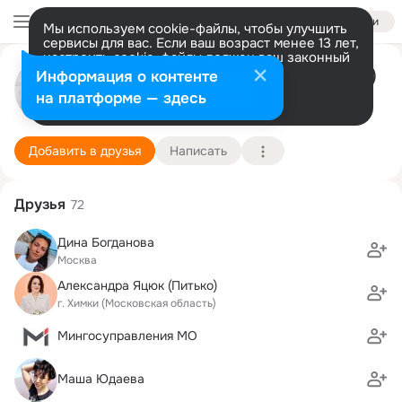
Войти
Мы используем cookie-файлы, чтобы улучшить
сервисы для вас. Если ваш возраст менее 13 лет,
настроить cookie-файлы должен ваш законный
представитель.
Больше информации
Елена Александрова (Потапова)
Информация о контенте
Разрешить все
Настроить
на платформе — здесь
Москва
14 июля
Подробнее
Добавить в друзья
Написать
Друзья
72
Дина Богданова
Москва
Александра Яцюк (Питько)
г. Химки (Московская область)
Мингосуправления МО
Маша Юдаева