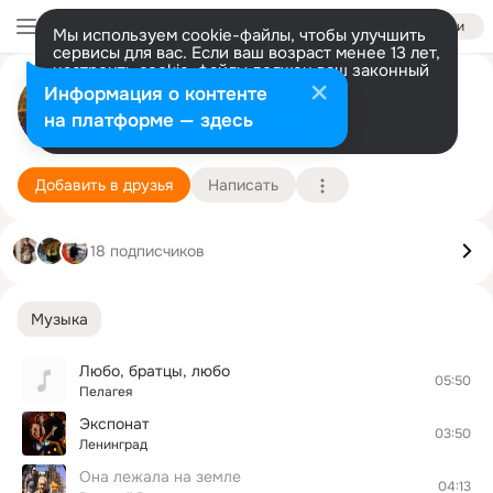
Войти
Мы используем cookie-файлы, чтобы улучшить
сервисы для вас. Если ваш возраст менее 13 лет,
настроить cookie-файлы должен ваш законный
представитель.
Больше информации
Дмитрий Борисов
Информация о контенте
Разрешить все
Настроить
на платформе — здесь
Тула
7 декабря
Подробнее
Добавить в друзья
Написать
18 подписчиков
Музыка
Любо, братцы, любо
05:50
Пелагея
Экспонат
03:50
Ленинград
Она лежала на земле
04:13