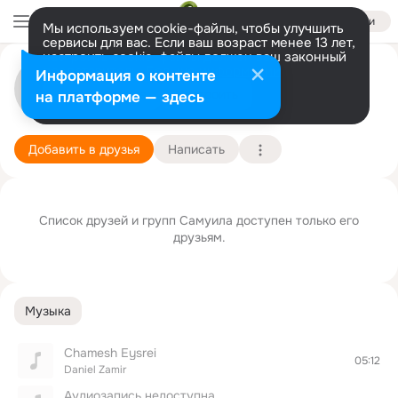
Войти
Мы используем cookie-файлы, чтобы улучшить
сервисы для вас. Если ваш возраст менее 13 лет,
настроить cookie-файлы должен ваш законный
представитель.
Больше информации
Самуил Фамилийо
Информация о контенте
Разрешить все
Настроить
на платформе — здесь
гонолулу
1 января
Подробнее
Добавить в друзья
Написать
Список друзей и групп Самуила доступен только его
друзьям.
Музыка
Chamesh Eysrei
05:12
Daniel Zamir
Аудиозапись недоступна