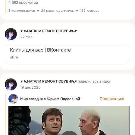
4 683 просмотра
5 комментариев
24 раза поделились
139 классов
Фид
♥ 👠НАТАЛИ РЕМОНТ ОБУВИ👠♥
22 фев
Клипы для вас | ВКонтакте
ok.ru
Фид
♥ 👠НАТАЛИ РЕМОНТ ОБУВИ👠♥
поделилась видео
19 дек 2025
Подписаться
Мир сегодня с Юрием Подолякой