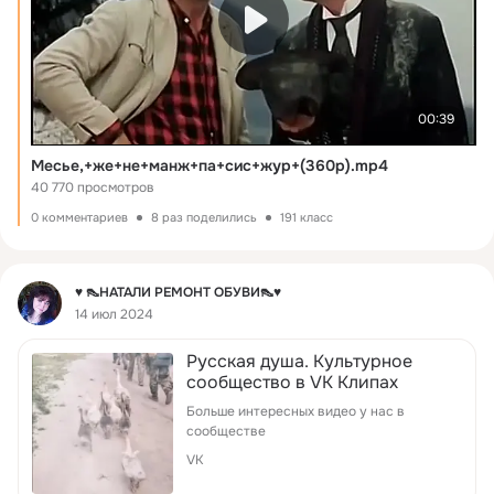
00:39
Месье,+же+не+манж+па+сис+жур+(360p).mp4
40 770 просмотров
0 комментариев
8 раз поделились
191 класс
Фид
♥ 👠НАТАЛИ РЕМОНТ ОБУВИ👠♥
14 июл 2024
Русская душа. Культурное
сообщество в VK Клипах
Больше интересных видео у нас в
сообществе
VK