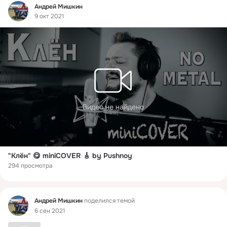
Фид
Андрей Мишкин
9 окт 2021
Видео не найдено
"Клён" 😋 miniCOVER 🎸 by Pushnoy
294 просмотра
Фид
Андрей Мишкин
поделился темой
6 сен 2021