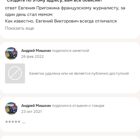
"Сходите по этому адресу, вам все объяснят"
ответ Евгения Пригожина французскому журналисту, за 
один день стал мемом
Как известно, Евгений Викторович всегда отличался 
жесткостью в суждениях и прямолинейностью в ответах, и 
Показать еще
именно этим завоевал симпатию многих своих 
соотечественников. Но последний его ответ журналисту 
франкоязычного новостного издания Jeune Afrique, который 
Фид
Андрей Мишкин
поделился заметкой
задал ряд вопросов касающихся деятельности ЧВК в 
26 фев 2022
Африке, смело можно назвать самым фееричным. Запрос от 
редакции издания Jeune Afrique пресс-службе бизнесмена, 
звучал следующим образом:
Заметка удалена или не является публично доступной
"Я журналист новостного издания Jeune Afrique, 
освещающий текущие события на африканском континенте. 
Я желал бы получить реакцию г-на Приг
Фид
Андрей Мишкин
поделился отзывом о товаре
23 окт 2021
⭐⭐⭐⭐⭐
 ...