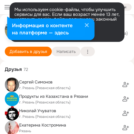
Войти
Мы используем cookie-файлы, чтобы улучшить
сервисы для вас. Если ваш возраст менее 13 лет,
настроить cookie-файлы должен ваш законный
Андрей Мишкин
представитель.
Больше информации
Информация о контенте
Разрешить все
Настроить
на платформе — здесь
г. Рязань (Рязанская область)
30 октября (63 года)
6 школа
Подробнее
Добавить в друзья
Написать
Друзья
72
Сергей Симонов
г. Рязань (Рязанская область)
Продукты из Казахстана в Рязани
г. Рязань (Рязанская область)
Николай Учуватов
г. Рязань (Рязанская область)
Екатерина Костромина
Рязань