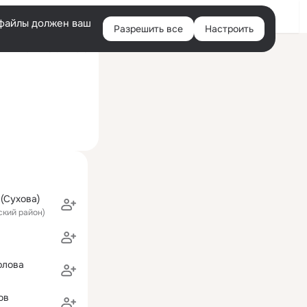
Войти
e-файлы должен ваш
Разрешить все
Настроить
Правая
ий визит: 20 окт 2016
колонка
(Сухова)
ский район)
рлова
ов