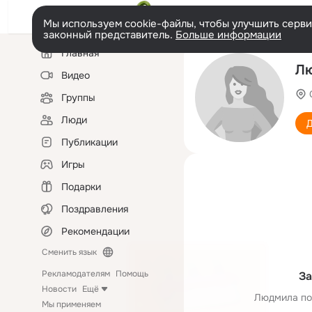
Мы используем cookie-файлы, чтобы улучшить сервис
законный представитель.
Больше информации
Левая
Главная
колонка
Л
Видео
Группы
Люди
Д
Публикации
Игры
Подарки
Поздравления
Рекомендации
Сменить язык
Рекламодателям
Помощь
За
Новости
Ещё
Людмила по
Мы применяем