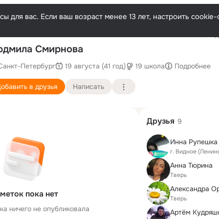
ы для вас. Если ваш возраст менее 13 лет, настроить cooki
Последн
юдмила Смирнова
Санкт-Петербург
19 августа (41 год)
19 школа
Подробнее
обавить в друзья
Написать
Друзья
9
Инна Рупешка 
г. Видное (Ленин
Анна Тюрина
Тверь
Александра О
меток пока нет
Тверь
ка ничего не опубликовала
Артём Кудряш