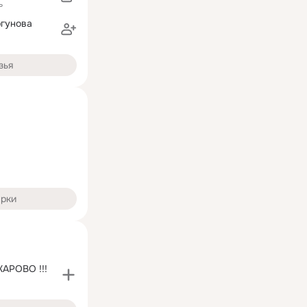
ь
ргунова
зья
арки
АРОВО !!!