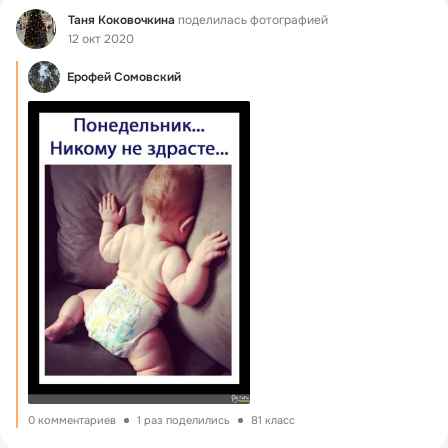
Фид
Таня Коковочкина
поделилась фотографией
12 окт 2020
Ерофей Сомовский
0 комментариев
1 раз поделились
81 класс