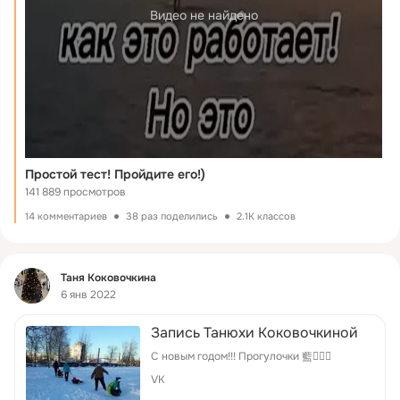
Видео не найдено
Простой тест! Пройдите его!)
141 889 просмотров
14 комментариев
38 раз поделились
2.1K классов
Фид
Таня Коковочкина
6 янв 2022
Запись Танюхи Коковочкиной
С новым годом!!! Прогулочки 藍
VK