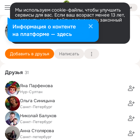
Войти
Мы используем cookie-файлы, чтобы улучшить
сервисы для вас. Если ваш возраст менее 13 лет,
настроить cookie-файлы должен ваш законный
Таня Коковочкина
представитель.
Больше информации
Информация о контенте
Разрешить все
Настроить
на платформе — здесь
Коммунар
17 марта
Евросеть ТД
Подробнее
Добавить в друзья
Написать
Друзья
31
Яна Парфенова
Нур-Султан
Ольга Синицына
Санкт-Петербург
Николай Балуков
Санкт-Петербург
Анна Столярова
Санкт-петербург