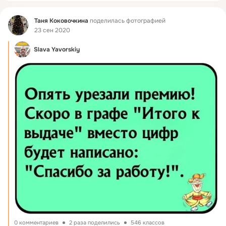
Фид
Таня Коковочкина
поделилась фотографией
23 сен 2020
Slava Yavorskiy
0 комментариев
2 раза поделились
546 классов