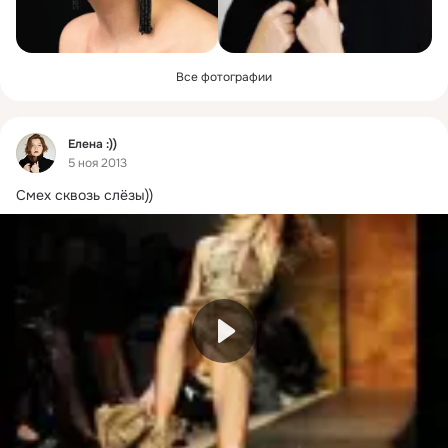
Все фотографии
Фид
Елена :))
5 ноя 2013
Смех сквозь слёзы))