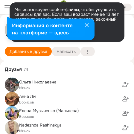
Войти
Мы используем cookie-файлы, чтобы улучшить
сервисы для вас. Если ваш возраст менее 13 лет,
настроить cookie-файлы должен ваш законный
Елена :))
представитель.
Больше информации
Информация о контенте
Разрешить все
Настроить
на платформе — здесь
Минск
5 октября (42 года)
12 школа
Подробнее
Добавить в друзья
Написать
Друзья
74
Ольга Николаевна
Минск
Анна Ли
Борисов
Елена Музыченко (Мальцева)
Борисов
Nadezhda Rashinskya
Минск