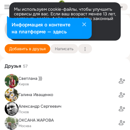
Войти
Мы используем cookie-файлы, чтобы улучшить
сервисы для вас. Если ваш возраст менее 13 лет,
настроить cookie-файлы должен ваш законный
представитель.
Больше информации
Илья Ваулин
Информация о контенте
Разрешить все
Настроить
на платформе — здесь
Исламабад
2 августа
Подробнее
Добавить в друзья
Написать
Друзья
57
Светлана )))
Киров
Галина Иващенко
Александр Сергеевич
Псков
ОКСАНА ЖАРОВА
Москва