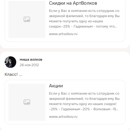
Скидки на АртВолков
Если у Вас в компании есть сотрудник со
звериной фамилией, то благодаря ему Вы
можете получить одну из наших
скидок:-25% - Гадюкиным - потому что
это ваш год; -20% - Волковым - потому
www.artvolkov.ru
что мы Артволков; -15% - Зайцевым -
потому что мы против дискриминаци...
Фид
миша волков
26 ноя 2012
Класс!
 ...
Акции
Если у Вас с компании есть сотрудник со
звериной фамилией, то благодаря ему Вы
можете получить одну из наших скидок!
-25% - Гадюкиным -20% - Волковым -15%
- Зайцевым -10% - остальным
www.artvolkov.ru