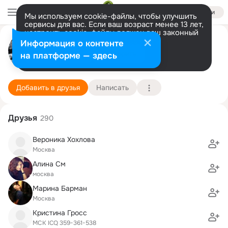
Войти
Мы используем cookie-файлы, чтобы улучшить
сервисы для вас. Если ваш возраст менее 13 лет,
настроить cookie-файлы должен ваш законный
миша волков
представитель.
Больше информации
Информация о контенте
Разрешить все
Настроить
на платформе — здесь
Москва
11 января (43 года)
Гапшиминская школа
Подробнее
Добавить в друзья
Написать
Друзья
290
Вероника Хохлова
Москва
Алина См
москва
Марина Барман
Mосква
Кристина Гросс
MСК ICQ 359-361-538