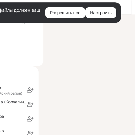
Войти
e-файлы должен ваш
Разрешить все
Настроить
Правая
ий визит: 20 дек 2020
колонка
в
йский район)
Елена Ковалева (Корчагина)
ов
на