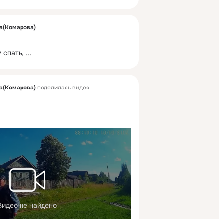
а(Комарова)
 спать,
 ...
а(Комарова)
поделилась видео
Видео не найдено