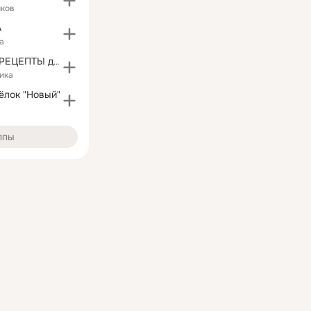
иков
А
а
ТУТ ВСЕ МОИ РЕЦЕПТЫ для МОИХ ЗАМЕЧАТЕЛЬНЫХ ДРУЗЕЙ
ика
ёлок "Новый"
ппы