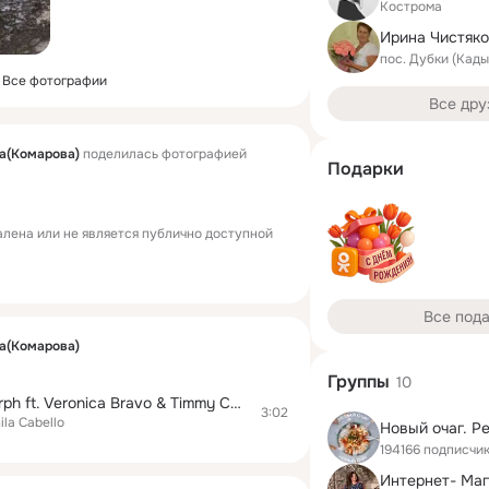
Кострома
пос. Дубки (Кад
Все фотографии
Все дру
а(Комарова)
поделилась фотографией
Подарки
лена или не является публично доступной
Все под
а(Комарова)
Группы
10
Señorita (Besomorph ft. Veronica Bravo & Timmy Commerford Remix)
3:02
la Cabello
Новый очаг. Р
194166 подписчи