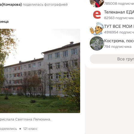
785008 подписч
а(Комарова)
поделилась фотографией
Телеканал ЕД
82563 подписчик
нинца
4916954 подписч
Кострома, пос
794 подписчика
Все гру
рислала Светлана Лялюхина.
поделились
121 класс