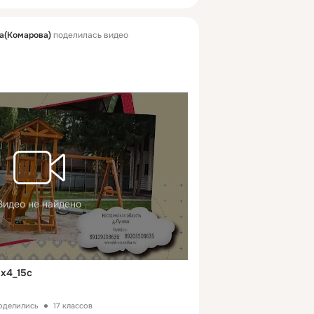
а(Комарова)
поделилась видео
Видео не найдено
x4_15с
поделились
17 классов