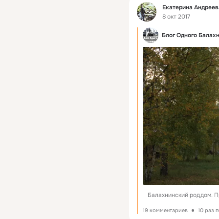
Фид
Екатерина Андреев
8 окт 2017
Блог Одного Балах
Балахнинский роддом. П
19 комментариев
10 раз 