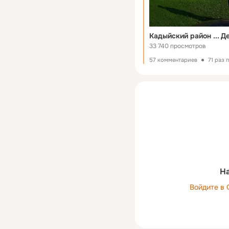
Кадыйский район ... 
33 740 просмотров
57 комментариев
71 раз 
На
Войдите в 