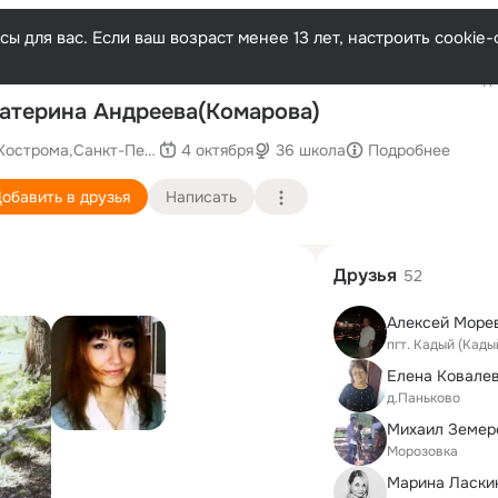
ы для вас. Если ваш возраст менее 13 лет, настроить cooki
Последн
атерина Андреева(Комарова)
Кострома,Санкт-Петербург
4 октября
36 школа
Подробнее
обавить в друзья
Написать
Друзья
52
Алексей Море
пгт. Кадый (Кады
д.Паньково
Mихаил Земер
Морозовка
Марина Ласки