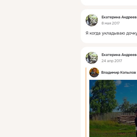
Фид
Екатерина Андреев
8 мая 2017
Я когда укладываю дочку
Фид
Екатерина Андреев
24 апр 2017
Владимир Копылов