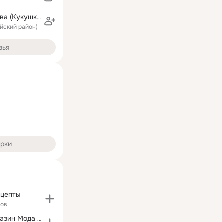
Ирина Чистякова (Кукушкина)
ыйский район)
зья
арки
ецепты
ков
Интернет- Магазин Мода и Стиль!!!