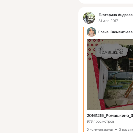
Фид
Екатерина Андреев
31 июл 2017
Елена Клементьева
20161215_Ромашкино_3
978 просмотров
0 комментариев
3 раза 