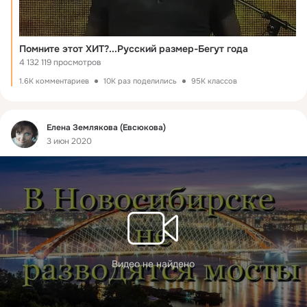
Помните этот ХИТ?...Русский размер-Бегут года
4 132 119 просмотров
1.6K комментариев
10K раз поделились
95K классов
Фид
Елена Землякова (Евсюкова)
3 июн 2020
Видео не найдено