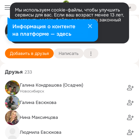
Войти
Мы используем cookie-файлы, чтобы улучшить
сервисы для вас. Если ваш возраст менее 13 лет,
настроить cookie-файлы должен ваш законный
Елена Землякова (Евсюкова)
представитель.
Больше информации
Информация о контенте
Разрешить все
Настроить
на платформе — здесь
Москва
13 марта (53 года)
Подробнее
Добавить в друзья
Написать
Друзья
233
Галина Кондрашова (Осадчих)
Новосибирск
Галина Евсюкова
Нина Максимцова
Людмила Евсюкова