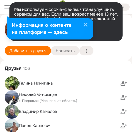
Войти
Мы используем cookie-файлы, чтобы улучшить
сервисы для вас. Если ваш возраст менее 13 лет,
настроить cookie-файлы должен ваш законный
Елена Вахрушева(Вотинова)
представитель.
Больше информации
Информация о контенте
Разрешить все
Настроить
на платформе — здесь
Пермь
11 сентября (59 лет)
82 школа
Подробнее
Добавить в друзья
Написать
Друзья
106
Галина Никитина
Николай Устьянцев
г. Подольск (Московская область)
Владимир Камалов
Павел Карпович