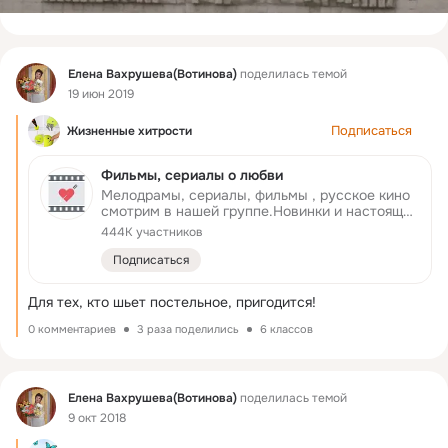
Фид
Елена Вахрушева(Вотинова)
поделилась темой
19 июн 2019
Подписаться
Жизненные хитрости
Фильмы, сериалы о любви
Мелодрамы, сериалы, фильмы , русское кино
смотрим в нашей группе.Новинки и настоящие
хиты. Присоединяйтесь к нам) У нас всегда
444K участников
есть что посмотреть! Проводите время за
просмотром любимых мелодрам и сериалов!
Подписаться
Все фильмы представлены для ознакомления
и получены из открытых источников, права
Для тех, кто шьет постельное, пригодится!
принадлежат законным правообладателям.
0 комментариев
3 раза поделились
6 классов
Фид
Елена Вахрушева(Вотинова)
поделилась темой
9 окт 2018