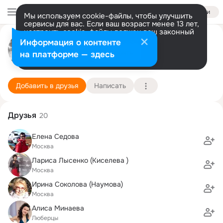
Войти
Мы используем cookie-файлы, чтобы улучшить
сервисы для вас. Если ваш возраст менее 13 лет,
настроить cookie-файлы должен ваш законный
Олег Рудаков
представитель.
Больше информации
Информация о контенте
Разрешить все
Настроить
на платформе — здесь
Москва
5 января (57 лет)
328 школа (с гимназическими классами)
Подробнее
Добавить в друзья
Написать
Друзья
20
Елена Седова
Москва
Лариса Лысенко (Киселева )
Москва
Ирина Соколова (Наумова)
Москва
Алиса Минаева
Люберцы