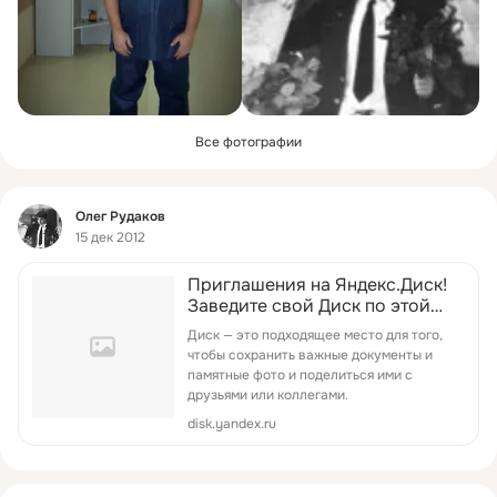
Все фотографии
Фид
Олег Рудаков
15 дек 2012
Приглашения на Яндекс.Диск!
Заведите свой Диск по этой
ссылке и получите 1 ГБ
Диск — это подходящее место для того,
дополнительного
чтобы сохранить важные документы и
пространства.
памятные фото и поделиться ими с
друзьями или коллегами.
disk.yandex.ru