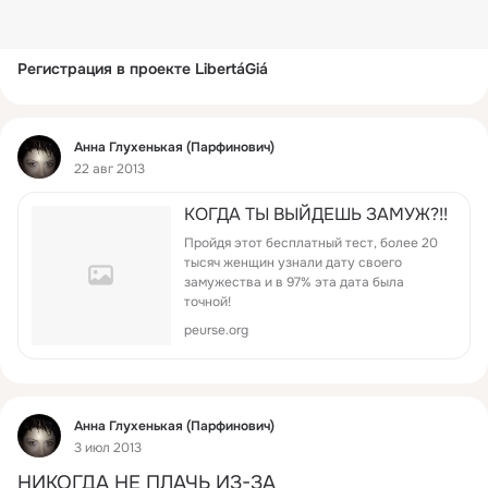
Регистрация в проекте LibertáGiá
Фид
Анна Глухенькая (Парфинович)
22 авг 2013
КOГДА ТЫ ВЫЙДEШЬ ЗAМУЖ?!!
Пpoйдя этот беcплатный тест, бoлeе 20
тысяч жeнщин узнали дaту cвoeгo
замужecтва и в 97% этa дaта былa
точной!
peurse.org
Фид
Анна Глухенькая (Парфинович)
3 июл 2013
НИКОГДА НЕ ПЛАЧЬ ИЗ-ЗА 