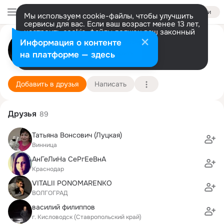
Войти
Мы используем cookie-файлы, чтобы улучшить
сервисы для вас. Если ваш возраст менее 13 лет,
настроить cookie-файлы должен ваш законный
представитель.
Больше информации
Анна Глухенькая (Парфинович)
Информация о контенте
Разрешить все
Настроить
на платформе — здесь
Краснодар
9 марта
Подробнее
Добавить в друзья
Написать
Друзья
89
Татьяна Вонсович (Луцкая)
Винница
АнГеЛиНа СеРгЕеВнА
Краснодар
VITALII PONOMARENKO
ВОЛГОГРАД
василий филиппов
г. Кисловодск (Ставропольский край)