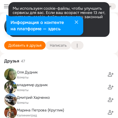
Войти
Мы используем cookie-файлы, чтобы улучшить
сервисы для вас. Если ваш возраст менее 13 лет,
настроить cookie-файлы должен ваш законный
Константин Куница
представитель.
Больше информации
Информация о контенте
Разрешить все
Настроить
на платформе — здесь
Одинцово-1
16 сентября (45 лет)
90 физико-математический лицей
Подробнее
Добавить в друзья
Написать
Друзья
47
Оля Дудник
Алматы
владимир дудник
Алматы
Дмитрий Харченко
Алматы
Марина Петрова (Круглик)
Калининград