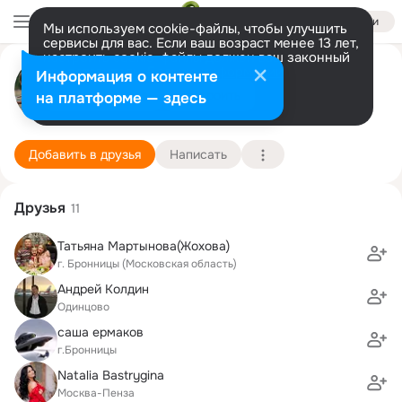
Войти
Мы используем cookie-файлы, чтобы улучшить
сервисы для вас. Если ваш возраст менее 13 лет,
настроить cookie-файлы должен ваш законный
Антон Сальников
представитель.
Больше информации
Информация о контенте
Разрешить все
Настроить
на платформе — здесь
Бронницы
15 апреля (40 лет)
9 школа
Подробнее
Добавить в друзья
Написать
Друзья
11
Татьяна Мартынова(Жохова)
г. Бронницы (Московская область)
Андрей Колдин
Одинцово
саша ермаков
г.Бронницы
Natalia Bastrygina
Москва-Пенза