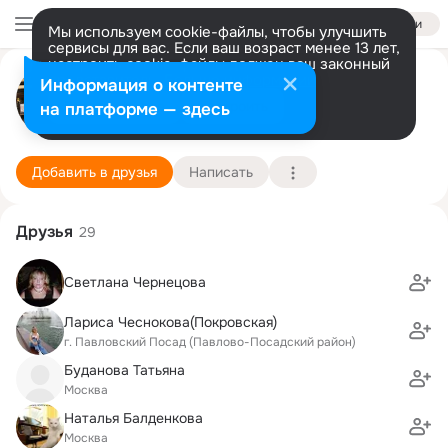
Войти
Мы используем cookie-файлы, чтобы улучшить
сервисы для вас. Если ваш возраст менее 13 лет,
настроить cookie-файлы должен ваш законный
Игорь Чернецов
представитель.
Больше информации
Информация о контенте
Разрешить все
Настроить
на платформе — здесь
Москва
12 октября (57 лет)
153 школа (с ранним изучением английского яз
Подробнее
Добавить в друзья
Написать
Друзья
29
Светлана Чернецова
Лариса Чеснокова(Покровская)
г. Павловский Посад (Павлово-Посадский район)
Буданова Татьяна
Москва
Наталья Балденкова
Москва