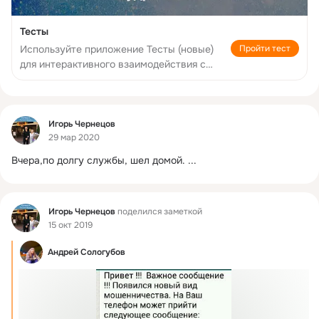
Тесты
Пройти тест
Используйте приложение Тесты (новые)
для интерактивного взаимодействия с
аудиторией вашей группы.
Фид
Игорь Чернецов
29 мар 2020
Вчера,по долгу службы, шел домой.
 ...
Фид
Игорь Чернецов
поделился заметкой
15 окт 2019
Андрей Сологубов