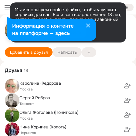
Войти
Мы используем cookie-файлы, чтобы улучшить
сервисы для вас. Если ваш возраст менее 13 лет,
настроить cookie-файлы должен ваш законный
Сергей Воронцов
представитель.
Больше информации
Информация о контенте
Разрешить все
Настроить
на платформе — здесь
Калининград
6 января (65 лет)
19 школа ГСВГ
Подробнее
Добавить в друзья
Написать
Друзья
19
Каролина Федорова
Москва
Сергей Ребров
Ташкент
Ольга Жоголева (Пониткова)
Москва
Нина Корниец (Копоть)
Чернигов