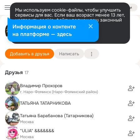
Войти
Мы используем cookie-файлы, чтобы улучшить
сервисы для вас. Если ваш возраст менее 13 лет,
настроить cookie-файлы должен ваш законный
Светлана Говоркова (Гущина)
представитель.
Больше информации
Информация о контенте
Разрешить все
Настроить
на платформе — здесь
Москва
21 июня (61 год)
99 школа
Подробнее
Добавить в друзья
Написать
Друзья
17
Владимир Прохоров
г. Наро-Фоминск (Наро-Фоминский район)
ТАТЬЯНА ТАТАРНИКОВА
Татьяна Барабанова (Татарникова)
Москва
*ULIA* &&&&&&&
Москва