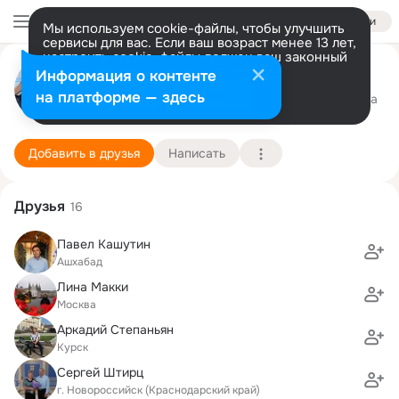
Войти
Мы используем cookie-файлы, чтобы улучшить
сервисы для вас. Если ваш возраст менее 13 лет,
настроить cookie-файлы должен ваш законный
Надежда Петрова (Буровцева)
представитель.
Больше информации
Информация о контенте
Разрешить все
Настроить
на платформе — здесь
Москва
24 сентября (62 года)
44 школа
Подробнее
Добавить в друзья
Написать
Друзья
16
Павел Кашутин
Ашхабад
Лина Макки
Москва
Аркадий Степаньян
Курск
Сергей Штирц
г. Новороссийск (Краснодарский край)