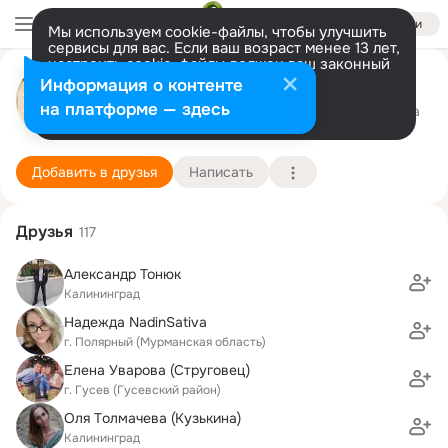
Войти
Мы используем cookie-файлы, чтобы улучшить
сервисы для вас. Если ваш возраст менее 13 лет,
настроить cookie-файлы должен ваш законный
Ирина Ровба (Кулибаба)
представитель.
Больше информации
Информация о контенте
Разрешить все
Настроить
на платформе — здесь
Калининград
22 марта (41 год)
4 школа
Подробнее
Добавить в друзья
Написать
Друзья
117
Александр Тонюк
Калининград
Надежда NadinSativa
г. Полярный (Мурманская область)
Елена Уварова (Струговец)
г. Гусев (Гусевский район)
Оля Tолмачева (Кузькина)
Калининград