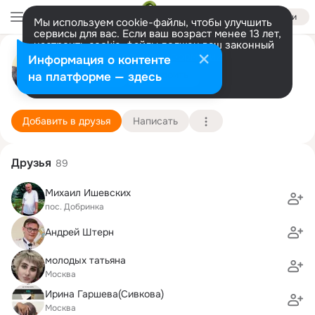
Войти
Мы используем cookie-файлы, чтобы улучшить
сервисы для вас. Если ваш возраст менее 13 лет,
настроить cookie-файлы должен ваш законный
Александр Ишевский
представитель.
Больше информации
Информация о контенте
Разрешить все
Настроить
на платформе — здесь
Москва
21 июня (43 года)
38 школа
Подробнее
Добавить в друзья
Написать
Друзья
89
Михаил Ишевских
пос. Добринка
Андрей Штерн
молодых татьяна
Москва
Ирина Гаршева(Сивкова)
Москва