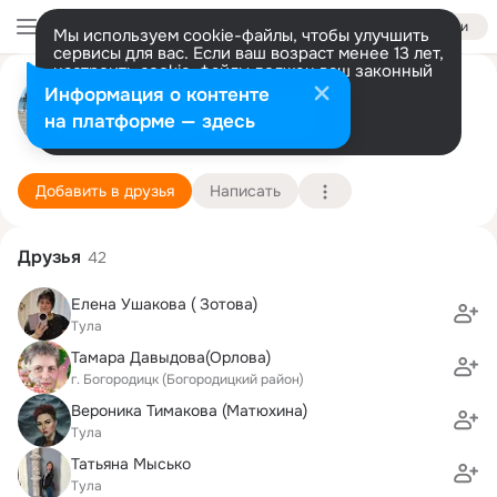
Войти
Мы используем cookie-файлы, чтобы улучшить
сервисы для вас. Если ваш возраст менее 13 лет,
настроить cookie-файлы должен ваш законный
Павел Довгополик
представитель.
Больше информации
Информация о контенте
Разрешить все
Настроить
на платформе — здесь
Тула
24 апреля (42 года)
20 школа
Подробнее
Добавить в друзья
Написать
Друзья
42
Елена Ушакова ( Зотова)
Тула
Тамара Давыдова(Орлова)
г. Богородицк (Богородицкий район)
Вероника Тимакова (Матюхина)
Тула
Татьяна Мысько
Тула