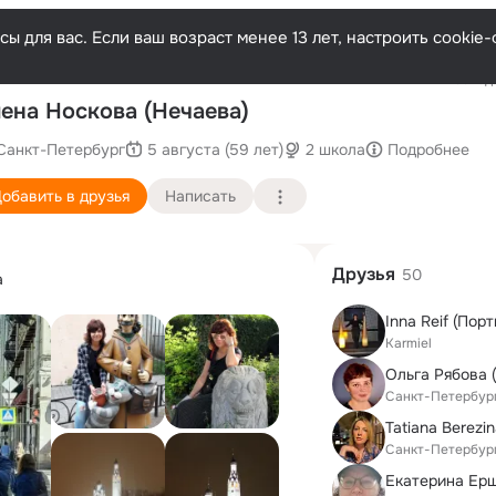
ы для вас. Если ваш возраст менее 13 лет, настроить cooki
Последн
ена Носкова (Нечаева)
Санкт-Петербург
5 августа (59 лет)
2 школа
Подробнее
обавить в друзья
Написать
Друзья
50
а
Inna Reif (Порт
Karmiel
Ольга Рябова 
Санкт-Петербур
Tatiana Berezi
Санкт-Петербур
Екатерина Ер