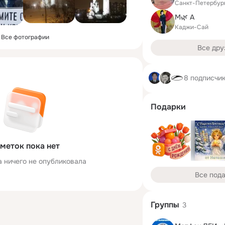
Санкт-Петербур
М🌿 А
Каджи-Сай
Все фотографии
Все дру
8 подписчи
Подарки
меток пока нет
а ничего не опубликовала
Все под
Группы
3