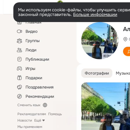
Мы используем cookie-файлы, чтобы улучшить сервис
законный представитель.
Больше информации
Левая
Главная
колонка
Ал
Видео
Группы
Люди
Д
Публикации
Игры
Фотографии
Музык
Подарки
Поздравления
Рекомендации
Сменить язык
Рекламодателям
Помощь
Новости
Ещё
Мы применяем