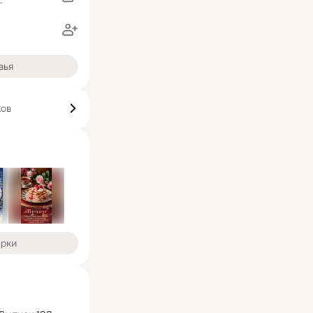
г
зья
ков
арки