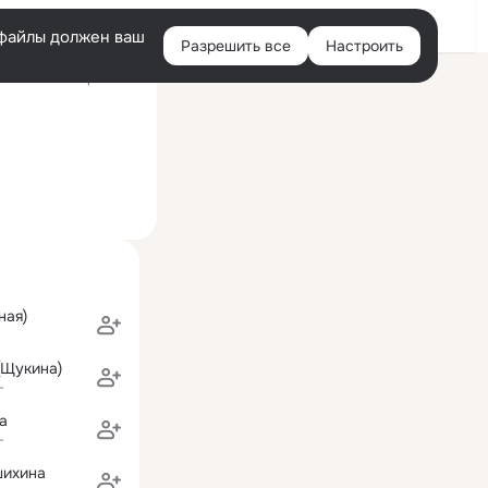
Войти
e-файлы должен ваш
Разрешить все
Настроить
Правая
ий визит: вчера 23:47
колонка
ная)
(Щукина)
г
na
г
шихина