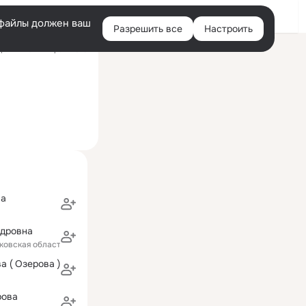
Войти
e-файлы должен ваш
Разрешить все
Настроить
Правая
ний визит: 2 фев 2018
колонка
ва
ндровна
ковская область)
а ( Озерова )
рова