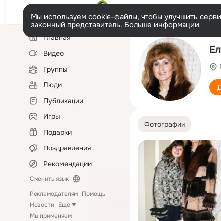
Мы используем cookie-файлы, чтобы улучшить сервис
законный представитель.
Больше информации
Левая
Главная
колонка
Ел
Видео
Группы
Люди
Д
Публикации
Игры
Фотографии
Подарки
Поздравления
Рекомендации
Сменить язык
Рекламодателям
Помощь
Новости
Ещё
Мы применяем