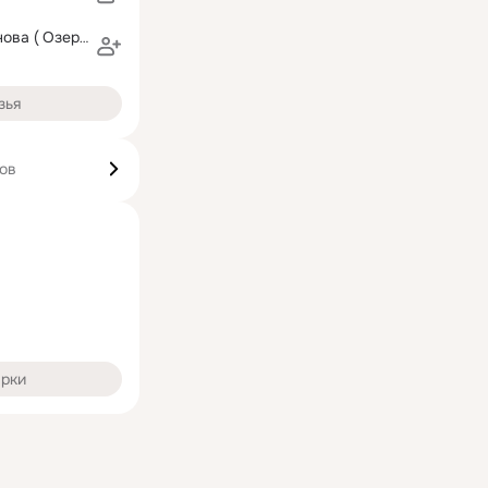
Наталья Доманова ( Озерова)
зья
ков
арки