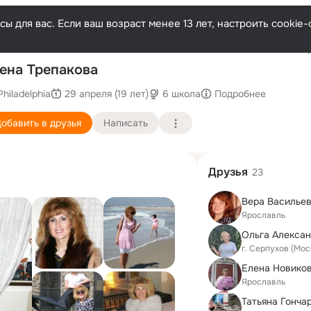
ы для вас. Если ваш возраст менее 13 лет, настроить cooki
Послед
ена Трепакова
Philadelphia
29 апреля (19 лет)
6 школа
Подробнее
обавить в друзья
Написать
Друзья
23
Вера Василье
Ярославль
Ольга Алекса
г. Серпухов (Мос
Елена Новиков
Ярославль
Татьяна Гонча