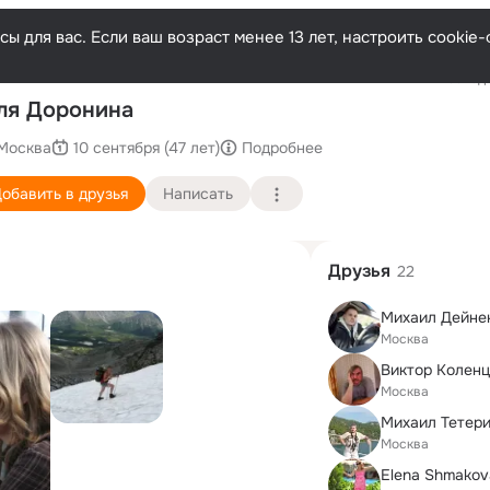
ы для вас. Если ваш возраст менее 13 лет, настроить cooki
Последн
ля Доронина
Москва
10 сентября (47 лет)
Подробнее
обавить в друзья
Написать
Друзья
22
Михаил Дейне
Москва
Виктор Колен
Москва
Михаил Тетер
Москва
Elena Shmakov