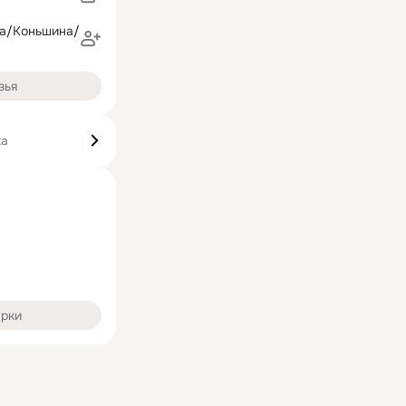
на/Коньшина/
зья
ка
арки