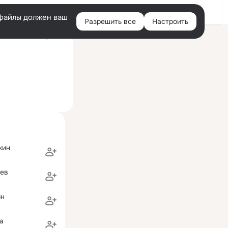
Войти
e-файлы должен ваш
Разрешить все
Настроить
Правая
ий визит: 26 мар 2014
колонка
кин
цев
ин
a