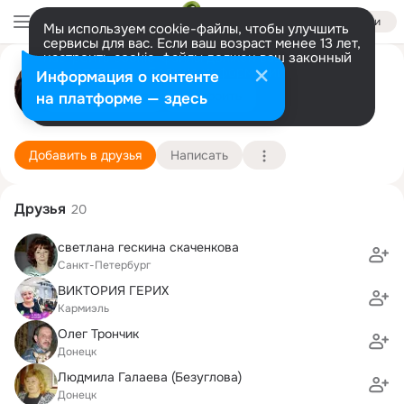
Войти
Мы используем cookie-файлы, чтобы улучшить
сервисы для вас. Если ваш возраст менее 13 лет,
настроить cookie-файлы должен ваш законный
Илья Генин
представитель.
Больше информации
Информация о контенте
Разрешить все
Настроить
на платформе — здесь
Нацрат Иллит
7 декабря (69 лет)
3 школа
Подробнее
Добавить в друзья
Написать
Друзья
20
светлана гескина скаченкова
Санкт-Петербург
ВИКТОРИЯ ГЕРИХ
Кармиэль
Олег Трончик
Донецк
Людмила Галаева (Безуглова)
Донецк