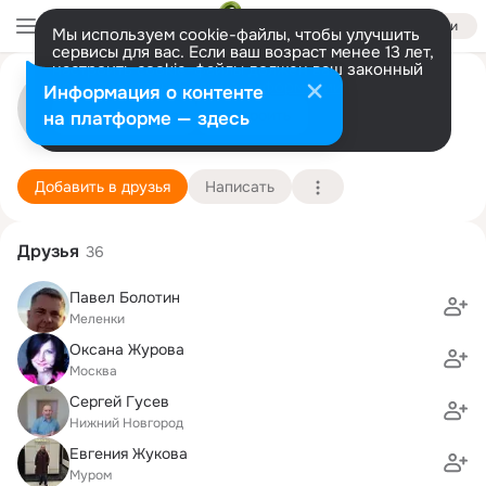
Войти
Мы используем cookie-файлы, чтобы улучшить
сервисы для вас. Если ваш возраст менее 13 лет,
настроить cookie-файлы должен ваш законный
Алексей Жуков
представитель.
Больше информации
Информация о контенте
Разрешить все
Настроить
на платформе — здесь
Муром
10 июля (45 лет)
МИ (ф) ВлГУ, Муромский институт (филиал) Вла
Подробнее
Добавить в друзья
Написать
Друзья
36
Павел Болотин
Меленки
Оксана Журова
Москва
Сергей Гусев
Нижний Новгород
Евгения Жукова
Муром