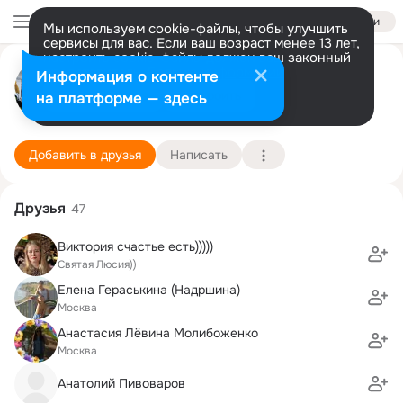
Войти
Мы используем cookie-файлы, чтобы улучшить
сервисы для вас. Если ваш возраст менее 13 лет,
настроить cookie-файлы должен ваш законный
Сергей Пчелинцев
представитель.
Больше информации
Информация о контенте
Разрешить все
Настроить
на платформе — здесь
Москва
9 декабря (49 лет)
384 школа
Подробнее
Добавить в друзья
Написать
Друзья
47
Виктория счастье есть)))))
Cвятая Люсия))
Елена Гераськина (Надршина)
Москва
Анастасия Лёвина Молибоженко
Москва
Анатолий Пивоваров