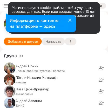
Войти
Мы используем cookie-файлы, чтобы улучшить
сервисы для вас. Если ваш возраст менее 13 лет,
настроить cookie-файлы должен ваш законный
Алехандер Винс
представитель.
Больше информации
Информация о контенте
Разрешить все
Настроить
на платформе — здесь
Варендорф
14 апреля (54 года)
1 школа
Подробнее
Добавить в друзья
Написать
Друзья
33
Андрей Сонин
Плешаново Оренбургской области
Пётр и Наталия Метцлаф
минден
Лиза Церт-Дридигер
Аммассалик
Андрей Завацки
33442