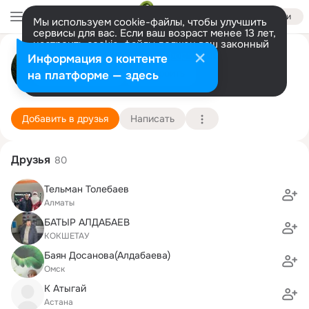
Войти
Мы используем cookie-файлы, чтобы улучшить
сервисы для вас. Если ваш возраст менее 13 лет,
настроить cookie-файлы должен ваш законный
Саша Альт
представитель.
Больше информации
Информация о контенте
Разрешить все
Настроить
на платформе — здесь
Bad Soden-Salmunster
29 апреля (60 лет)
1 школа
Подробнее
Добавить в друзья
Написать
Друзья
80
Тельман Толебаев
Алматы
БАТЫР АЛДАБАЕВ
КОКШЕТАУ
Баян Досанова(Алдабаева)
Омск
К Атыгай
Астана