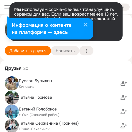
Войти
Мы используем cookie-файлы, чтобы улучшить
сервисы для вас. Если ваш возраст менее 13 лет,
настроить cookie-файлы должен ваш законный
Сергей Головко
представитель.
Больше информации
Информация о контенте
Разрешить все
Настроить
на платформе — здесь
Москва
9 апреля (65 лет)
5 школа
Подробнее
Добавить в друзья
Написать
Друзья
30
Руслан Бурылин
Кинешма
Татьяна Громова
Евгений Голобоков
г. Оха (Охинский район)
Татьяна Сержанина (Пронина)
Южно-Сахалинск